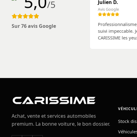
5,0
/5
Julien D.
Avis Google
Professionnalisme,
Sur 76 avis Google
suivi impeccable.
CARISSIME les yeu
VÉHICUL
Achat, vente et services automobiles
Stock di
premium. La bonne voiture, le bon dossier.
Véhicule