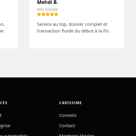
Mehdi B.
Avis Google
on,
Service au top, dossier complet et
ve.
transaction fluide du début à la fin.
ICES
CARISSIME
t
Conseils
 grise
Contact
e automobile
Mentions légales