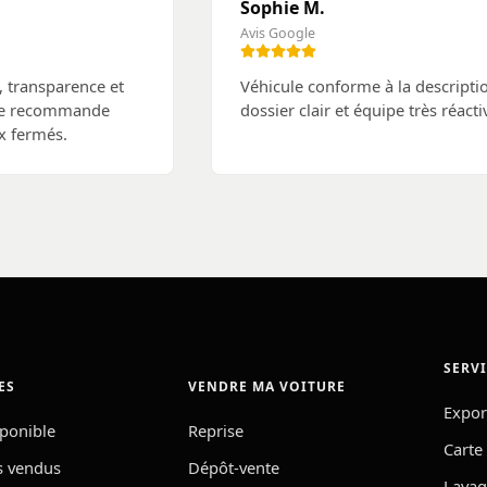
Sophie M.
Avis Google
 transparence et
Véhicule conforme à la descripti
 Je recommande
dossier clair et équipe très réacti
x fermés.
SERV
ES
VENDRE MA VOITURE
Expor
sponible
Reprise
Carte
s vendus
Dépôt-vente
Lavag